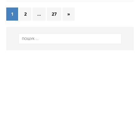
1
2
…
27
»