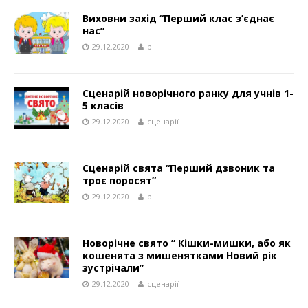
Виховни захід “Перший клас з’єднає
нас”
29.12.2020
b
Сценарій новорічного ранку для учнів 1-
5 класів
29.12.2020
сценарії
Сценарій свята “Перший дзвоник та
троє поросят”
29.12.2020
b
Новорічне свято ” Кішки-мишки, або як
кошенята з мишенятками Новий рік
зустрічали”
29.12.2020
сценарії