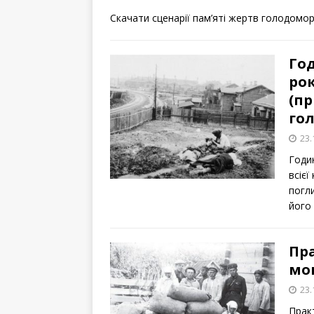
Скачати сценарії пам’яті жертв голодомор
Год
рок
(пр
го
23.
Годи
всіє
погл
йог
Пр
мо
23.
Прак