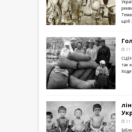
Укра
рекв
Тема:
щоб
Гол
21.
СЦЕН
так х
Ходит
лін
Укр
21.
Бібл