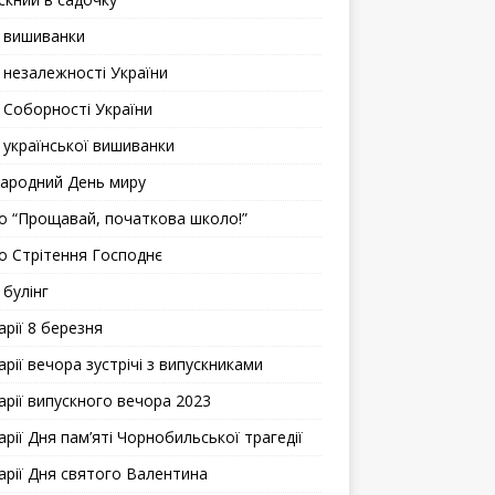
 вишиванки
 незалежності України
 Соборностi України
 української вишиванки
ародний День миру
о “Прощавай, початкова школо!”
о Стрітення Господнє
 булінг
арії 8 березня
рії вечора зустрічі з випускниками
арії випускного вечора 2023
рії Дня пам’яті Чорнобильської трагедії
арії Дня святого Валентина