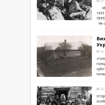
23.
Мате
1933 
ПЕРЕ
Не с
Ви
Укр
23.
«Голо
голо
субо
почал
23.
Істо
особи