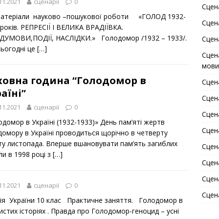
11.2021
сценарії
0
Сцен
ріали науково –пошукової роботи «ГОЛОД 1932-
Сцен
років. РЕПРЕСІЇ І ВЕЛИКА ВРАДІЇВКА.
ДУМОВИ,ПОДІЇ, НАСЛІДКИ.» Голодомор /1932 – 1933/.
Сцен
ьогодні це
[…]
Сцена
мови
ховна година “Голодомор в
Сцен
аїні”
Сцена
11.2021
сценарії
0
Сцен
домор в Україні (1932-1933)» День пам’яті жертв
Сцен
домору в Україні проводиться щорічно в четверту
ту листопада. Вперше вшановувати пам’ять загиблих
Сцена
и в 1998 році з
[…]
Сцен
Сцен
11.2021
сценарії
0
Сцен
рія України 10 клас Практичне заняття. Голодомор в
стих історіях . Правда про Голодомор-геноцид – усні