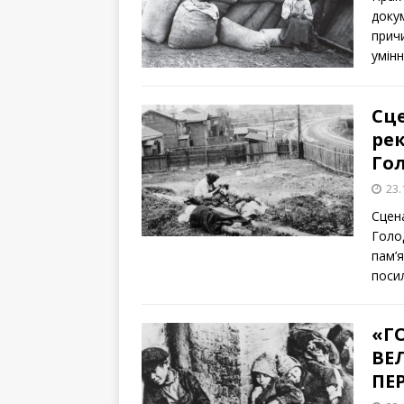
докум
прич
умінн
Сц
рек
Го
23.
Сцен
Голо
пам’
поси
«ГО
ВЕ
ПЕ