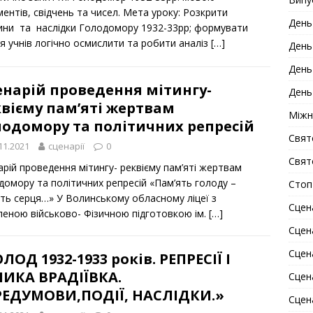
ентів, свідчень та чисел. Мета уроку: Розкрити
День
ини та наслідки Голодомору 1932-33рр; формувати
я учнів логічно осмислити та робити аналіз
[…]
День
День
енарій проведення мітингу-
День
вієму пам’яті жертвам
Міжн
лодомору та політичних репресій
Свят
11.2021
сценарії
0
Свят
арій проведення мітингу- реквієму пам’яті жертвам
домору та політичних репресій «Пам’ять голоду –
Стоп
ять серця…» У Волинському обласному ліцеї з
Сцен
леною військово- Фізичною підготовкою ім.
[…]
Сцена
Сцен
ЛОД 1932-1933 років. РЕПРЕСІЇ І
ЛИКА ВРАДІЇВКА.
Сцена
РЕДУМОВИ,ПОДІЇ, НАСЛІДКИ.»
Сцен