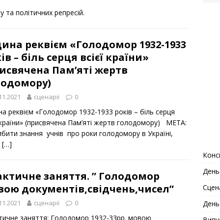
у та політичних репресій.
ина реквієм «Голодомор 1932-1933
ів – біль серця всієї країни»
исвячена Пам’яті жертв
лодомору)
11.2021
сценарії
0
на реквієм «Голодомор 1932-1933 років – біль серця
ї країни» (присвячена Пам’яті жертв голодомору) МЕТА:
ибити знання учнів про роки голодомору в Україні,
о
[…]
Конс
День
актичне заняття. ” Голодомор
вою документів,свідчень,чисел”
Сцена
11.2021
сценарії
0
День
тичне заняття: Голодомор 1932-33рр. мовою
Випу