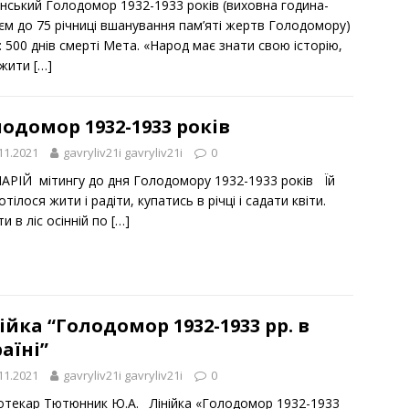
їнський Голодомор 1932-1933 років (виховна година-
ієм до 75 річниці вшанування пам’яті жертв Голодомору)
 500 днів смерті Мета. «Народ має знати свою історію,
 жити
[…]
одомор 1932-1933 років
11.2021
gavryliv21i gavryliv21i
0
АРІЙ мітингу до дня Голодомору 1932-1933 років Їй
отілося жити і радіти, купатись в річці і садати квіти.
и в ліс осінній по
[…]
ійка “Голодомор 1932-1933 рр. в
аїні”
11.2021
gavryliv21i gavryliv21i
0
іотекар Тютюнник Ю.А. Лінійка «Голодомор 1932-1933