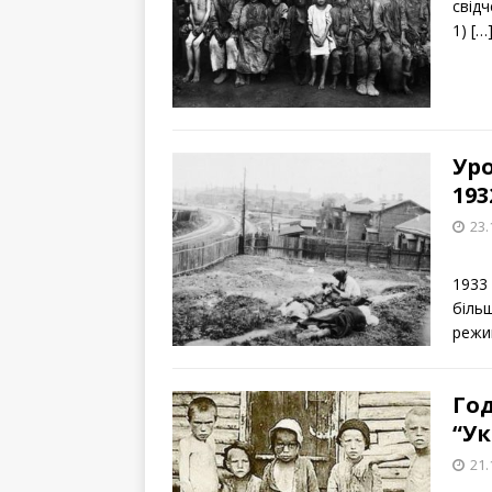
свідч
1)
[…
Уро
193
23.
Іст
1933
біль
режи
Год
“Ук
21.