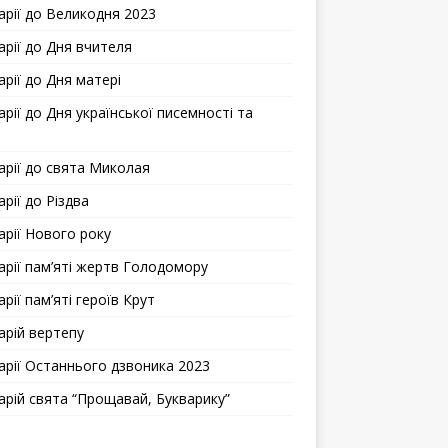
арії до Великодня 2023
арії до Дня вчителя
арії до Дня матері
рії до Дня української писемності та
арії до свята Миколая
рії до Різдва
арії Нового року
арії пам’яті жертв Голодомору
рії пам’яті героїв Крут
арій вертепу
арії Останнього дзвоника 2023
арій свята “Прощавай, Букварику”