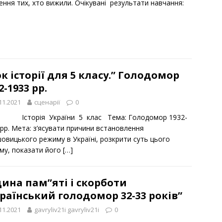
ення тих, хто вижили. Очікувані результати навчання:
]
к історії для 5 класу.” Голодомор
2-1933 рр.
11.2021
сценарії
0
орія України 5 клас Тема: Голодомор 1932-
 рр. Мета: з’ясувати причини встановлення
шовицького режиму в Україні, розкрити суть цього
му, показати його
[…]
ина пам”яті і скорботи
раїнський голодомор 32-33 років”
11.2021
gavryliv21i gavryliv21i
0