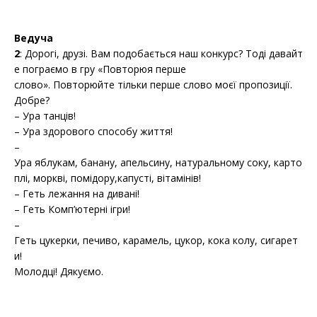
Ведуча
2
: Дорогі, друзі. Вам подобається наш конкурс? Тоді давайт
е пограємо в гру «Повторюя перше
слово». Повторюйте тільки перше слово моєї пропозиції.
Добре?
– Ура танців!
– Ура здорового способу життя!
–
Ура яблукам, банану, апельсину, натуральному соку, карто
плі, моркві, помідору,капусті, вітамінів!
– Геть лежання на дивані!
– Геть Комп’ютерні ігри!
–
Геть цукерки, печиво, карамель, цукор, кока колу, сигарет
и!
Молодці! Дякуємо.