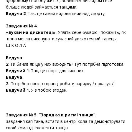
здоровому способу життя, зовнішнім виглядом і все
більше людей займається танцями.
Ведуча 2
: Так, це самий видовищний вид спорту.
Завдання № 4.
«Букви
на
дискотеці».
Уявіть себе буквою і покажіть, як
вона могла виконувати сучасний дискотечний танець:
Ш К О Л А
Ведуча
2
: Ти бачив як це у них виходить? Тут потрібна підготовка.
Ведучий 1
: Так, це спорт для сильних.
Ведуча
2
: Потрібно просто вранці робити зарядку / показує /.
Ведучий 1.
Я з тобою згоден.
Завдання № 5.
“Зарядка
в
ритмі
танцю”.
Завдання капітана, встати в центрі кола та демонструвати
своїй команді елементи танців.