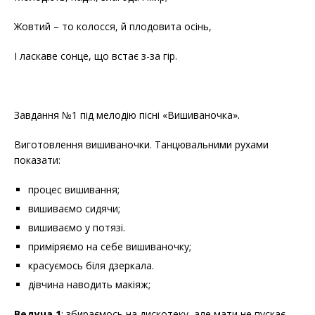
Жовтий – то колосся, й плодовита осінь,
І ласкаве сонце, що встає з-за гір.
Завдання №1 під мелодію пісні «Вишиваночка».
Виготовлення вишиваночки. Танцювальними рухами
показати:
процес вишивання;
вишиваємо сидячи;
вишиваємо у потязі.
приміряємо на себе вишиваночку;
красуємось біля дзеркала.
дівчина наводить макіяж;
Ведуча 1
: збираємось на дискотеку, але мати не пускає,