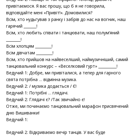
привітаємося. Я вас прошу, що б я не говорила,
відповідайте мені «Привіт!». Домовилися?
Всім, хто нудьгував з ранку і забрів до нас на вогник, наш
гарячий _______!
Всім, хто любить співати і танцювати, наш полум’яний
________!
Всім хлопцям _________!
Всім дівчатам _________!
Всім, хто прийшов на найвеселіший, наймузичніший, самий
танцювальний конкурс – «Веселковий гурт» __________!
Ведучий 1: Добре, ми привіталися, а тепер для гарного
свята потрібна … відмінна музика.
Ведучий 2: / музика додається / Є!
Ведучий 1: Потрібні … глядачі.
Ведучий 2: Глядачі є? /Так звичайно є!
Отже, ми починаємо танцювальний марафон присвячений
дню Вишиванки!
Ведучий 1:
Ведучий 2: Відкриваємо вечір танців. У вас буде