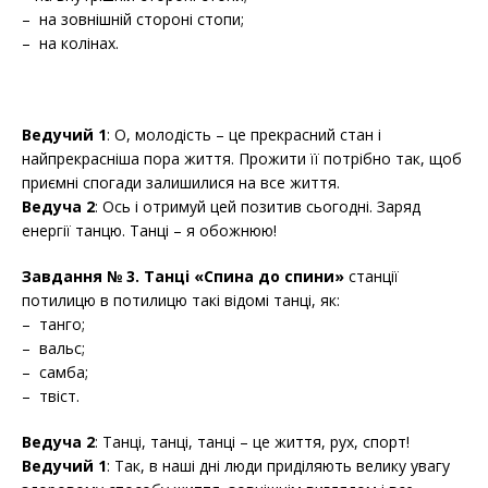
– на зовнішній стороні стопи;
– на колінах.
Ведучий 1
: О, молодість – це прекрасний стан і
найпрекрасніша пора життя. Прожити її потрібно так, щоб
приємні спогади залишилися на все життя.
Ведуча 2
: Ось і отримуй цей позитив сьогодні. Заряд
енергії танцю. Танці – я обожнюю!
Завдання № 3
. Танці «Спина до спини»
станції
потилицю в потилицю такі відомі танці, як:
– танго;
– вальс;
– самба;
– твіст.
Ведуча 2
: Танці, танці, танці – це життя, рух, спорт!
Ведучий 1
: Так, в наші дні люди приділяють велику увагу