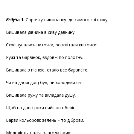
Ведуч
а 1
.
Сорочку-вишиванку до самого світанку
Вишивала дівчина в сиву давнину.
Схрещувались ниточки, розквітали квіточки:
Ружі та барвінок, вздовж по полотну.
Вишивала з піснею, стало все барвисте.
Чи на дворі дощ був, чи холодний сніг.
Вишивала ружу та вкладала душу,
Щоб на довгі роки вийшов оберіг.
Барви кольорові: зелень – то діброви,
Молодість, надія, злагода і мир;