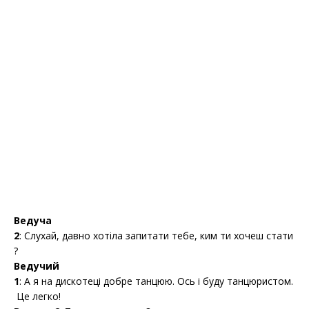
Ведуча
2
: Слухай, давно хотіла запитати тебе, ким ти хочеш стати
?
Ведучий
1
: А я на дискотеці добре танцюю. Ось і буду танцюристом.
Це легко!