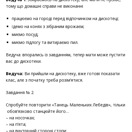
тому що домашні справи не виконанні
працюємо на городі перед відпочинком на дискотеці;
їдемо на конях з зібраним врожаєм;
миємо посуд;
миємо підлогу та витираємо пил.
Ведуча: впорались із завданням, тепер мати може пустити
вас до дискотеки.
Ведуча:
Ви прийшли на дискотеку, вже готові показати
клас, але з початку треба розім’ятися.
Завдання № 2
Спробуйте повторити «Танець Маленьких Лебедів», тільки
обов’язково станцюйте його…
– на носочках;
– на п’ята;
– на внутрішній стороні стопи;