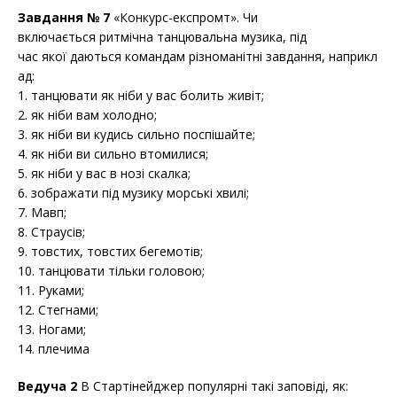
Завдання № 7
«Конкурс-експромт». Чи
включається ритмічна танцювальна музика, під
час якої даються командам різноманітні завдання, наприкл
ад:
1. танцювати як ніби у вас болить живіт;
2. як ніби вам холодно;
3. як ніби ви кудись сильно поспішайте;
4. як ніби ви сильно втомилися;
5. як ніби у вас в нозі скалка;
6. зображати під музику морські хвилі;
7. Мавп;
8. Страусів;
9. товстих, товстих бегемотів;
10. танцювати тільки головою;
11. Руками;
12. Стегнами;
13. Ногами;
14. плечима
Ведуча 2
В Стартінейджер популярні такі заповіді, як: