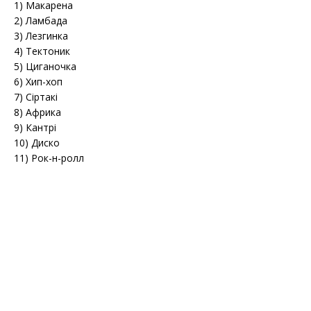
1) Макарена
2) Ламбада
3) Лезгинка
4) Тектоник
5) Циганочка
6) Хип-хоп
7) Сіртакі
8) Африка
9) Кантрі
10) Диско
11) Рок-н-ролл