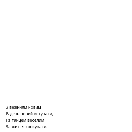
З везінням новим
В день новий вступати,
І з танцем веселим
За життя крокувати.