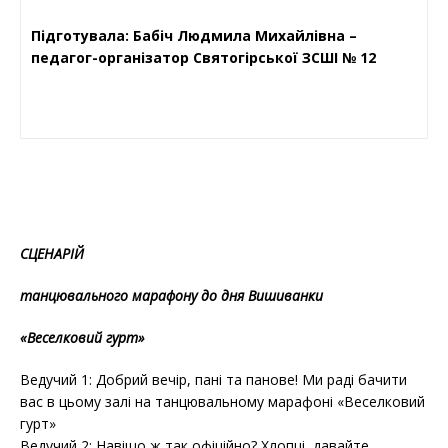
П
ідготувала: Бабіч Людмила Михайлівна –
педагог-організатор Святогірської ЗСШІ № 12
СЦЕНАРІЙ
танцювального марафону до дня Вишиванки
«Веселковий гурт»
Ведучий 1: Добрий вечір, пані та панове! Ми раді бачити
вас в цьому залі на танцювальному марафоні «Веселковий
гурт»
Ведучий 2: Навіщо ж так офіційно? Хлопці, давайте