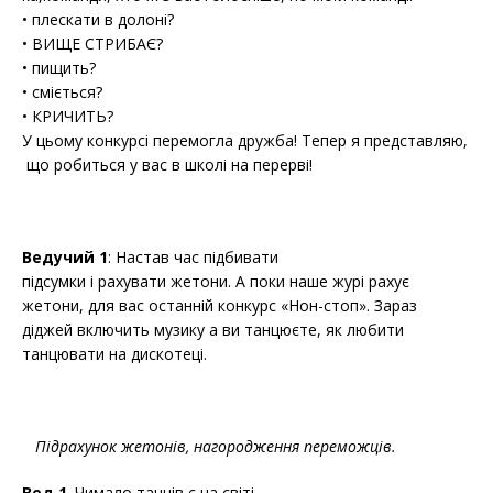
• плескати в долоні?
• ВИЩЕ СТРИБАЄ?
• пищить?
• сміється?
• КРИЧИТЬ?
У цьому конкурсі перемогла дружба! Тепер я представляю,
що робиться у вас в школі на перерві!
Ведучий 1
: Настав час підбивати
підсумки і рахувати жетони. А поки наше журі рахує
жетони, для вас останній конкурс «Нон-стоп». Зараз
діджей включить музику а ви танцюєте, як любити
танцювати на дискотеці.
Підрахунок жетонів, нагородження переможців.
Вед 1
. Чимало танців є на світі