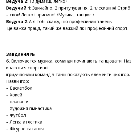
Ведуча 2
: Ти думаєш, легко?
Ведучий 1
: Звичайно, 2 притупування, 2 плескання! Стриб
– скок! Легко і приємно! /Музика, танцює /
Ведуча 2
: А я тобі скажу, що професійний танець –
це важка праця, такий же важкий як і професійний спорт.
Завдання №
6.
Включается музика, команди починають танцювати. Наз
иваються спортивні
ігри,учасники команд в танці показують елементи цих ігор.
Назви ігор:
– Баскетбол
– Хокей
– плавання
– Художня гімнастика
– Футбол
– Легка атлетика
– Фігурне катання.