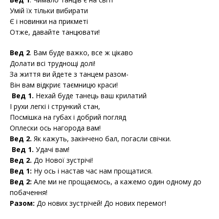
Умій їх тільки вибирати
Є і новинки на прикметі
Отже, давайте танцювати!
Вед 2
. Вам буде важко, все ж цікаво
Долати всі труднощі долі!
За життя ви йдете з танцем разом-
Він вам відкриє таємницю краси!
Вед 1.
Нехай буде танець ваш крилатий
І рухи легкі і стрункий стан,
Посмішка на губах і добрий погляд
Оплески ось нагорода вам!
Вед 2.
Як кажуть, закінчено бал, погасли свічки.
Вед 1.
Удачі вам!
Вед 2.
До Нової зустрічі!
Вед 1:
Ну ось і настав час нам прощатися.
Вед 2:
Але ми не прощаємось, а кажемо один одному до
побачення!
Разом:
До нових зустрічей! До нових перемог!