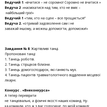
Ведучий 1
: «вчитися – не соромно! Соромно не вчитися »
Ведуча 2
.«насміхатися над тим, хто не вміє –
найбільший гріх!»
Ведучий 1
«тим, хто на сцені – все прощається!”
Ведуча 2.
«отримай задоволення сам і не
заважай іншому, а можеш допомогти, допоможи!»
Завдання № 8
. Жартівливі танці.
Пропоновані танці:
1. Танець роботів.
2. Танець стірщіков білизни.
3. Танець домогосподарок, які ганяють мух.
4. Танець пацієнтів травматологічного відділення місцевої
лікарні.
Конкурс
.
«Внеконкурса»
А тепер перевірити
не танцювальні, а фізичні якості наших команд. Ну-
ка,команди, хто ж з вас голосніше, по моїй команді: